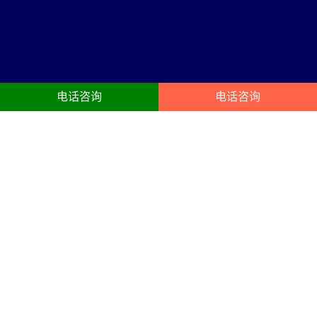
电话咨询
电话咨询
弥勒舞台搭建服务内容
23年弥勒舞台灯光租赁，摇头灯、光束灯、染色灯、面光灯、成像
灯、追光灯、年会灯光租用、T型舞台、玻璃舞台搭建服务
高清大屏
舞台搭建
年会LED屏租赁、展会LED屏租
庆典晚宴舞台搭建布置、晚会、
赁、会议LED屏出租、团建尾牙搭
演出舞台、尾牙、晚宴、年会舞
建布置、LED租赁。电视机租赁、
台布置、商务会议年会晚会宴
投影机、点歌机租赁。
会、宴会、演出舞台。
音响租赁
液晶电视