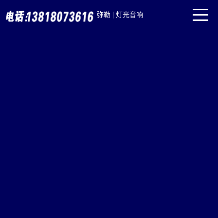
|
弥勒
灯光音响