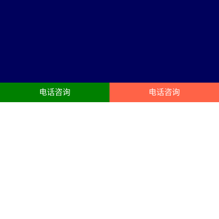
电话咨询
电话咨询
普陀区舞台搭建服务内容
23年普陀区舞台灯光租赁，摇头灯、光束灯、染色灯、面光灯、成像
灯、追光灯、年会灯光租用、T型舞台、玻璃舞台搭建服务
高清大屏
舞台搭建
年会LED屏租赁、展会LED屏租
庆典晚宴舞台搭建布置、晚会、
赁、会议LED屏出租、团建尾牙搭
演出舞台、尾牙、晚宴、年会舞
建布置、LED租赁。电视机租赁、
台布置、商务会议年会晚会宴