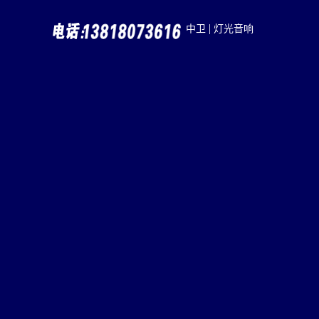
|
中卫
灯光音响