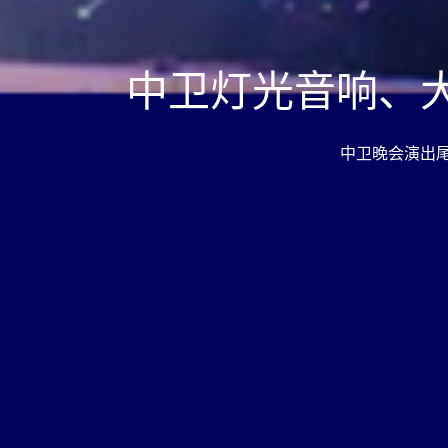
中卫灯光音响、
中卫晚会演出