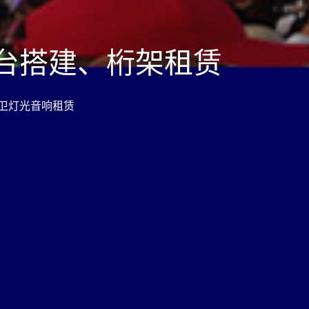
台搭建、桁架租赁
卫灯光音响租赁