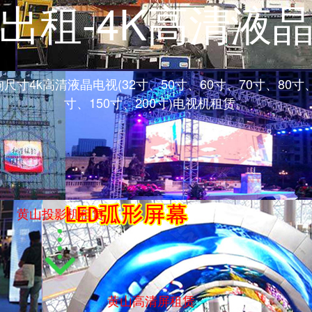
出租-4K高清液
寸4k高清液晶电视(32寸、50寸、60寸、70寸、80寸、
寸、150寸、200寸)电视机租赁。
黄山投影机租赁
黄山高清屏租赁