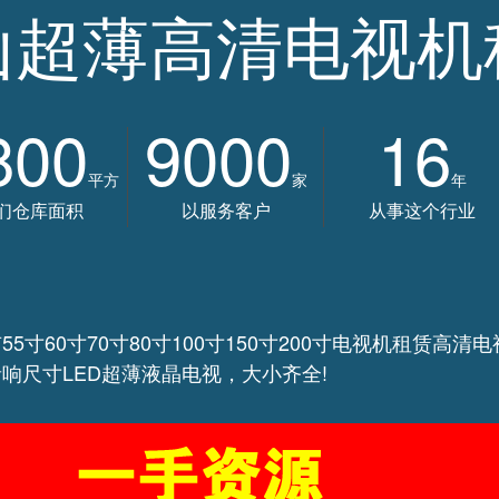
山超薄高清电视机
800
9000
16
平方
家
年
们仓库面积
以服务客户
从事这个行业
5寸60寸70寸80寸100寸150寸200寸电视机租赁高清
响尺寸LED超薄液晶电视，大小齐全!