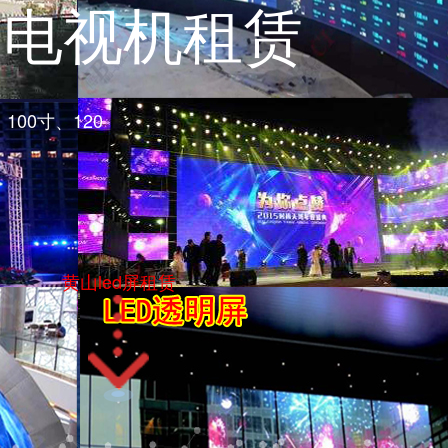
晶电视机租赁
100寸、120
黄山led屏租赁