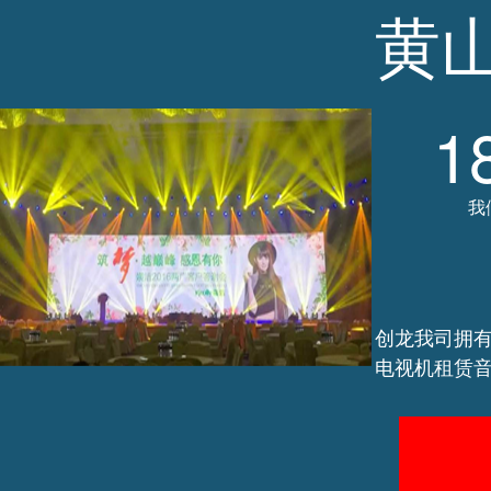
黄
1
我
创龙我司拥有5
电视机租赁音